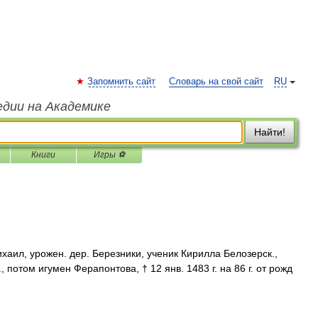
Запомнить сайт
Словарь на свой сайт
RU
едии на Академике
Найти!
Книги
Игры ⚽
аил, урожен. дер. Березники, ученик Кирилла Белозерск.,
 потом игумен Ферапонтова, † 12 янв. 1483 г. на 86 г. от рожд