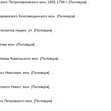
ского Петропавловского мон. 1691 1794 г. {Половцов} …
иржачского Благовещенского мон. {Половцов} …
пископов луцких, уп. {Половцов} …
ова мон. {Половцов} …
лиева Комельского мон. {Половцов} …
го Николаев. мон. {Половцов} …
пского Никол. мон. {Половцов} …
го Петровского мон. {Половцов} …