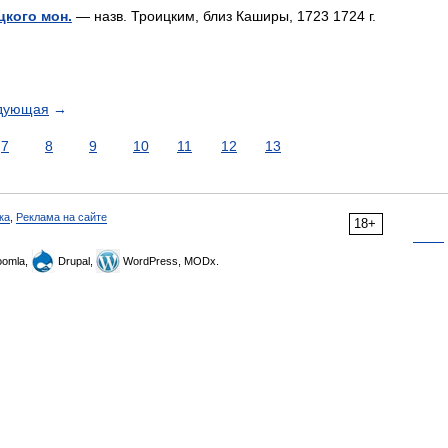
цкого мон.
— назв. Троицким, близ Каширы, 1723 1724 г.
дующая
→
7
8
9
10
11
12
13
ка
,
Реклама на сайте
18+
omla,
Drupal,
WordPress, MODx.