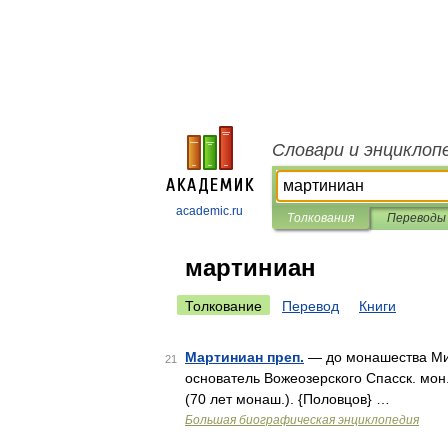
Словари и энциклоп
academic.ru
Толкования
Переводы
мартиниан
Толкование
Перевод
Книги
Мартиниан преп.
— до монашества Мих
21
основатель Вожеозерского Спасск. мон.,
(70 лет монаш.). {Половцов} …
Большая биографическая энциклопедия