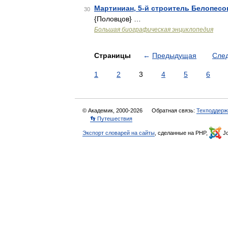
Мартиниан, 5-й строитель Белопесо
30
{Половцов} …
Большая биографическая энциклопедия
Страницы
←
Предыдущая
Сле
1
2
3
4
5
6
© Академик, 2000-2026
Обратная связь:
Техподдерж
👣 Путешествия
Экспорт словарей на сайты
, сделанные на PHP,
Jo